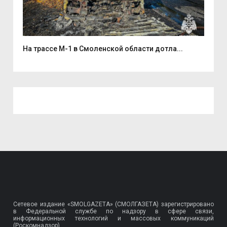
На трассе М-1 в Смоленской области дотла...
Бол
Сетевое издание «SMOLGAZETA» (СМОЛГАЗЕТА) зарегистрировано
в Федеральной службе по надзору в сфере связи,
информационных технологий и массовых коммуникаций
(Роскомнадзор).