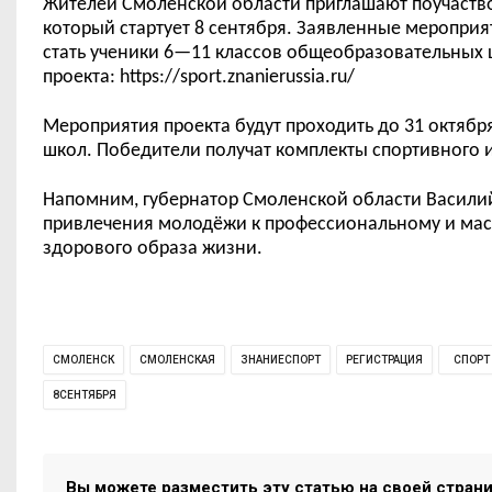
Жителей Смоленской области приглашают поучаств
который стартует 8 сентября. Заявленные мероприя
стать
ученики 6
—
11 классов общеобразовательных
проекта:
https://sport.znanierussia.ru/
Мероприятия проекта будут проходить до 31 октябр
школ. Победители получат комплекты спортивного 
Напомним, г
убернатор Смоленской области Васили
привлечения молод
ё
жи к профессиональному и мас
здорового образа жизни.
СМОЛЕНСК
СМОЛЕНСКАЯ
ЗНАНИЕСПОРТ
РЕГИСТРАЦИЯ
СПОРТ
8СЕНТЯБРЯ
Вы можете разместить эту статью на своей стран