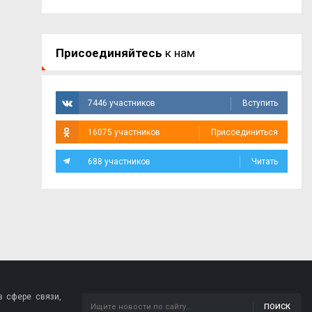
Присоединяйтесь
к нам
7446 участников
Вступить
16075 участников
Присоединиться
688 участников
Читать
 сфере связи,
ПОИСК