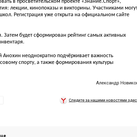
овать в
просветительском
проекте «
Знание.Спорт
»,
тия:
лекции, кинопоказы и викторины. Участниками
могу
 школ.
Регистрация уже открыта на официальном сайте
я. Затем будет сформирован рейтинг
самых активных
инвентаря.
й Анохин неоднократно подч
ё
ркива
ет
важность
совому спорту, а также формирования культуры
Александр Новико
Следите за нашими новостями здес
ице