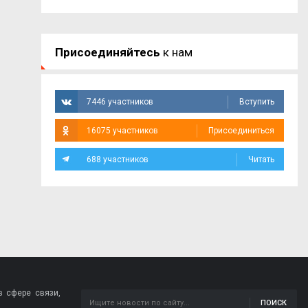
Присоединяйтесь
к нам
7446 участников
Вступить
16075 участников
Присоединиться
688 участников
Читать
 сфере связи,
ПОИСК