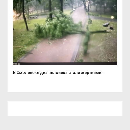
В Смоленске два человека стали жертвами...
6 а