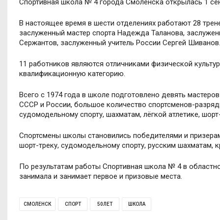
Спортивная школа № 4 города Смоленска открылась 1 се
В настоящее время в шести отделениях работают 28 трен
заслуженный мастер спорта Надежда Таланова, заслужен
Сержантов, заслуженный учитель России Сергей Шиванов
11 работников являются отличниками физической культур
квалификационную категорию.
Всего с 1974 года в школе подготовлено девять мастеров
СССР и России, большое количество спортсменов-разряд
судомодельному спорту, шахматам, лёгкой атлетике, шорт-
Спортсмены школы становились победителями и призерами
шорт-треку, судомодельному спорту, русским шахматам, к
По результатам работы Спортивная школа № 4 в областн
занимала и занимает первое и призовые места.
СМОЛЕНСК
СПОРТ
50ЛЕТ
ШКОЛА