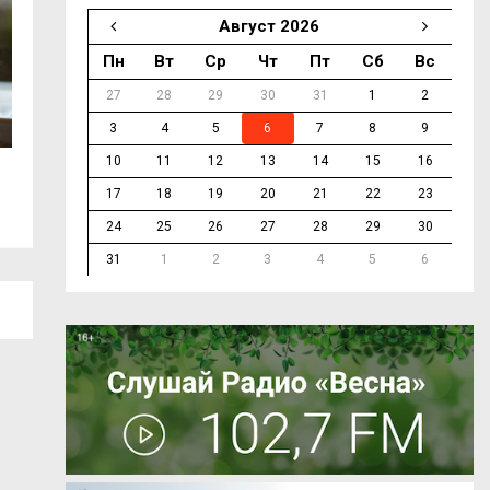
Август 2026
Пн
Вт
Ср
Чт
Пт
Сб
Вс
27
28
29
30
31
1
2
3
4
5
6
7
8
9
10
11
12
13
14
15
16
В Смоленске продолжается ремонт...
На трассе М-1 в 
17
18
19
20
21
22
23
24
25
26
27
28
29
30
31
1
2
3
4
5
6