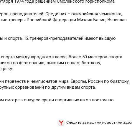
нтября 1974 года решением Смоленского горисполкома.
еров-преподавателей. Среди них – олимпийская чемпионка,
ные тренеры Российской Федерации Михаил Басин, Вячеслав
.
ы и спорта, 12 тренеров-преподавателей имеют высшую
 спорта международного класса, более 50 мастеров спорта
ников по фехтованию, лыжным гонкам, биатлону,
треку.
 первенств и чемпионатов мира, Европы, России по биатлону,
рупных соревнований по другим видам спорта.
ом смотре-конкурсе среди спортивных школ постоянно
Следите за нашими новостями здес