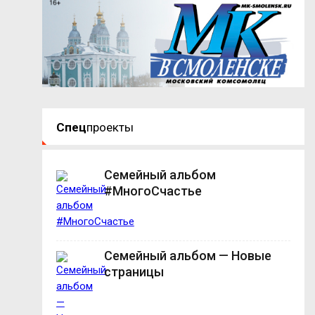
Спец
проекты
Семейный альбом
#МногоСчастье
Семейный альбом — Новые
страницы