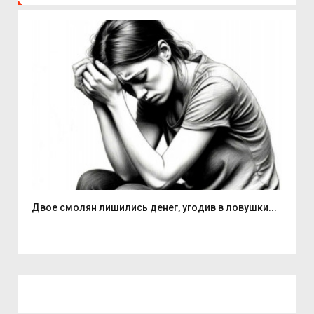
Двое смолян лишились денег, угодив в ловушки...
Але