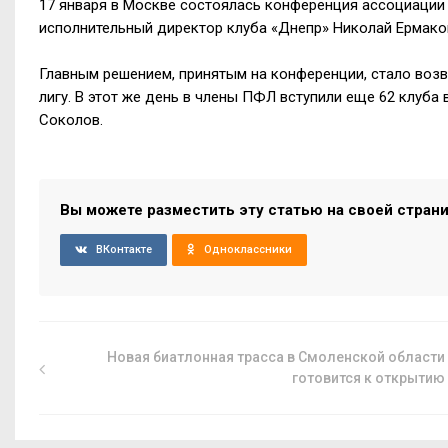
17 января в Москве состоялась конференция ассоциации 
исполнительный директор клуба «Днепр» Николай Ермако
Главным решением, принятым на конференции, стало во
лигу. В этот же день в члены ПФЛ вступили еще 62 клуб
Соколов.
Вы можете разместить эту статью на своей стран
ВКонтакте
Одноклассники
Новая биатлонная трасса в Смоленской области
готовится к открытию