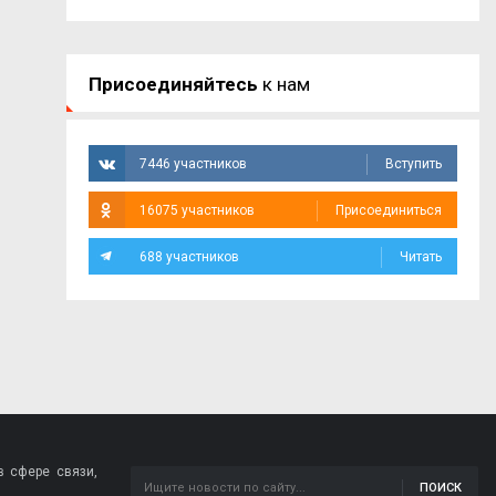
Присоединяйтесь
к нам
7446 участников
Вступить
16075 участников
Присоединиться
688 участников
Читать
 сфере связи,
ПОИСК