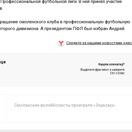
Профессиональной футбольной лиги. В ней принял участие
в.
звращение смоленского клуба в профессиональную футбольную
а второго дивизиона. А президентом ПФЛ был избран Андрей
Следите за нашими новостями здес
ице
Нашли опечатку?
Выделите фрагмент и нажмите
Ctrl + Enter
Смоленские волейболисты проиграли «Зоркому»