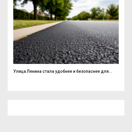
...
Улица Ленина стала удобнее и безопаснее для...
В С