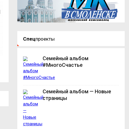
Спец
проекты
Семейный альбом
В Смоленске демонтируют светофоры
В Руднянском ок
#МногоСчастье
на одном из...
гараж с...
Семейный альбом — Новые
страницы