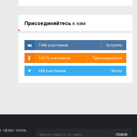
Присоединяйтесь
к нам
7446 участников
Вступить
16075 участников
Присоединиться
688 участников
Читать
 сфере связи,
ПОИСК