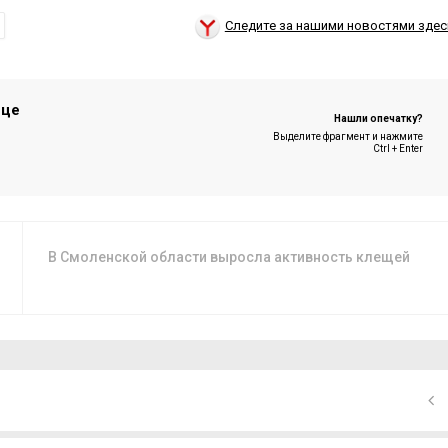
Следите за нашими новостями здес
ице
Нашли опечатку?
Выделите фрагмент и нажмите
Ctrl + Enter
В Смоленской области выросла активность клещей