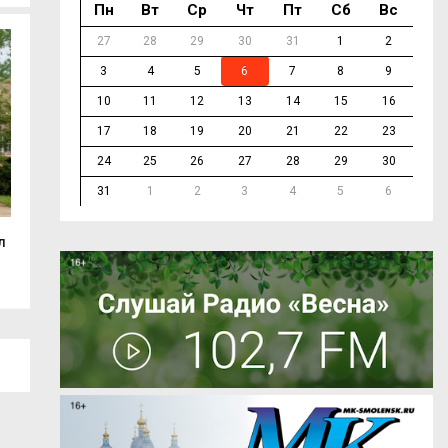
Пн
Вт
Ср
Чт
Пт
Сб
Вс
27
28
29
30
31
1
2
3
4
5
6
7
8
9
10
11
12
13
14
15
16
17
18
19
20
21
22
23
24
25
26
27
28
29
30
31
1
2
3
4
5
6
л
Смолянка взяла золото на
До гастрономиче
международном...
«ГастроЛето в...