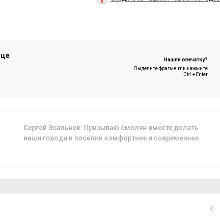
ице
Нашли опечатку?
Выделите фрагмент и нажмите
Ctrl + Enter
Сергей Эсальнек: Призываю смолян вместе делать
наши города и посёлки комфортнее и современнее