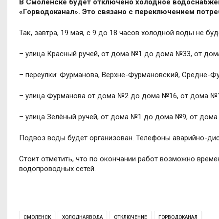
В Смоленске будет отключено холодное водоснабжен
«Горводоканал». Это связано с
переключением потре
Так, завтра, 19 мая, с 9 до 18 часов холодной воды не б
–
улица Красный ручей, от дома №1 до дома №33, от до
–
переулки: Фурманова, Верхне-Фурмановский, Средне-Фу
–
улица Фурманова от дома №2 до дома №16, от дома №
–
улица Зелёный ручей, от дома №1 до дома №9, от дом
Подвоз воды будет организован. Телефоны аварийно-диспе
Стоит отметить, что по окончании работ возможно врем
водопроводных сетей.
СМОЛЕНСК
ХОЛОДНАЯВОДА
ОТКЛЮЧЕНИЕ
ГОРВОДОКАНАЛ