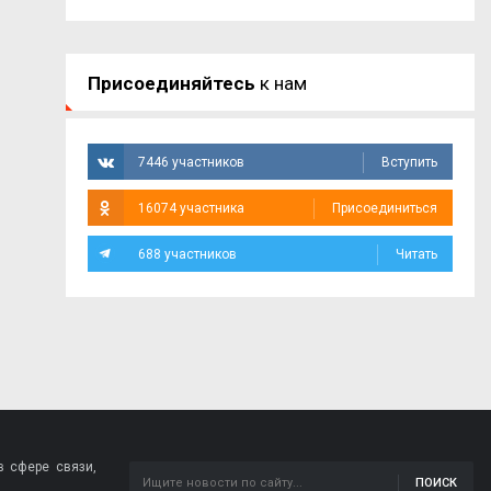
Присоединяйтесь
к нам
7446 участников
Вступить
16074 участника
Присоединиться
688 участников
Читать
 сфере связи,
ПОИСК