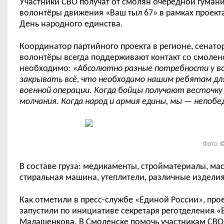
Участники СВО получат от смолян очередной гумани
волонтёры движения «Ваш тыл 67» в рамках проект
День народного единства.
Координатор
партийного
проекта
в регионе
, сенато
волонтёры всегда поддерживают контакт со смолен
необходимо:
«Абсолютно разные потребности у все
закрывать вс
ё
, что необходимо нашим ребятам дл
военной операции. Когда бойцы получают весточку 
молчания. Когда народ и армия едины, мы
—
непобед
Фото: ©
В составе груза: медикаменты, стройматериалы, ма
стиральная машина, утеплители,
различные
изделия
Как отметили в пресс-службе «Единой России»,
про
запустили по инициативе секретаря реготделения «
Малащенкова.
В Смоленске п
омочь
участникам СВО