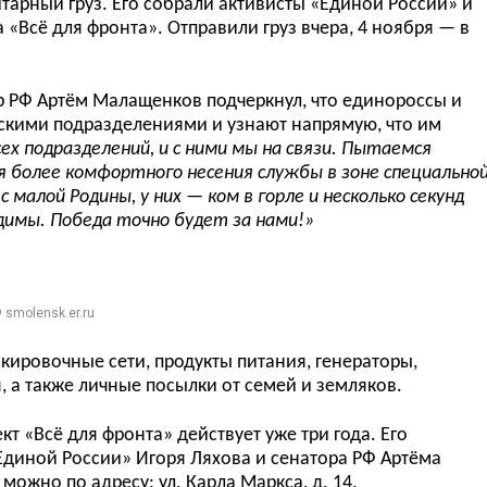
тарный груз. Его собрали активисты «Единой России» и
а
«Всё для фронта»
. Отправили груз вчера, 4 ноября — в
р РФ Арт
ё
м Малащенков подчеркнул, что единороссы и
скими подразделениями и узнают напрямую, что им
х подразделений, и с ними мы на связи. Пытаемся
я более комфортного несения службы в зоне специально
с малой Родины, у них
—
ком в горле и несколько секунд
имы. Победа точно будет за нами!»
 smolensk.er.ru
скировочные сети, продукты питания, генераторы,
, а также личные посылки от семей и земляков.
ект «Всё для фронта»
действует уже три года.
Е
го
Единой России» Игоря Ляхова и сенатора РФ Арт
ё
ма
мож
но
по адресу:
ул. Карла Маркса, д. 14.