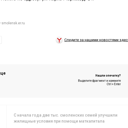
 smolensk.er.ru
Следите за нашими новостями здес
ице
Нашли опечатку?
Выделите фрагмент и нажмите
Ctrl + Enter
С начала года две тыс. смоленских семей улучшили
жилищные условия при помощи маткапитала