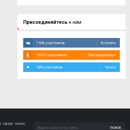
Присоединяйтесь
к нам
7446 участников
Вступить
16075 участников
Присоединиться
688 участников
Читать
 сфере связи,
ПОИСК