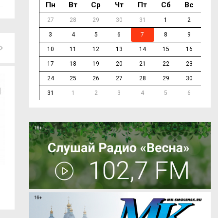
Пн
Вт
Ср
Чт
Пт
Сб
Вс
27
28
29
30
31
1
2
3
4
5
6
7
8
9
10
11
12
13
14
15
16
17
18
19
20
21
22
23
24
25
26
27
28
29
30
31
1
2
3
4
5
6
В Смоленске демонтируют светофоры
В Руднянском ок
на одном из...
гараж с...