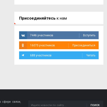
Присоединяйтесь
к нам
7446 участников
Вступить
16075 участников
Присоединиться
688 участников
Читать
 сфере связи,
ПОИСК