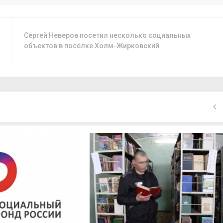
Сергей Неверов посетил несколько социальных
объектов в посёлке Холм-Жирковский