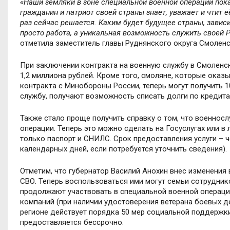
«Наши земляки в зоне специальной военной операции пок
гражданин и патриот своей страны знает, уважает и чтит 
раз сейчас решается. Каким будет будущее страны, зависит
просто работа, а уникальная возможность служить своей Р
отметила заместитель главы Руднянского округа Смоленс
При заключении контракта на военную службу в Смоленс
1,2 миллиона рублей. Кроме того, смоляне, которые ока
контракта с Минобороны России, теперь могут получить 
службу, получают возможность списать долги по кредита
Также стало проще получить справку о том, что военнос
операции. Теперь это можно сделать на Госуслугах или 
только паспорт и СНИЛС. Срок предоставления услуги – 
календарных дней, если потребуется уточнить сведения).
Отметим, что губернатор Василий Анохин внес изменения
СВО. Теперь воспользоваться ими могут семьи сотрудник
продолжают участвовать в специальной военной операции
компаний (при наличии удостоверения ветерана боевых де
регионе действует порядка 50 мер социальной поддержк
предоставляется бессрочно.