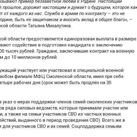
азывают пример беззаветной любви к Родине. Настоящий
её прошлое, дорожит настоящим и думает о будущем, которое ка
 от каждого из нас. Служба в армии по контракту – это не
одине, быть ее защитником и вносить вклад в общее благо»,
–
кой области Татьяна Михалутина.
кой области предоставляется единоразовая выплата в размере
зывают содействие в подготовке кандидата к заключению
100 тысяч рублей. Граждане, заключившие контракт на военную
м до 10 миллионов рублей.
лужащий участвует или участвовал в специальной военной
в любом филиале МФЦ Смоленской области, имея при себе
четыре рабочих дня (срок может быть продлён на 30
 в указ о мерах поддержки членов семей смоленских участнико
ов ряда силовых ведомств, которые принимали участие или
, а также на семьи участников СВО из частных военных
йствий, выданного в период проведения СВО). Всего же в
и для участников СВО и их семей. Соцподдержка семьям