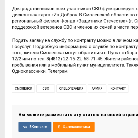
Для родственников всех участников СВО функционирует 
дисконтная карта «Zа Добро». В Смоленской области по
региональный филиал Фонда «Защитники Отечества» (г. См
поддержкой ветеранов СВО и членов их семей в части п
Подать заявку на службу по контракту можно в личном к
Госуслуг. Подробную информацию о службе по контракту 
того, жители Смоленска могут обратиться в Пункт отбора
12/2 или по тел. 8(4812) 22-15-22; 68-71-45. Жители райо
пребывания или в мобильный пункт муниципалитета. Такж
Одноклассники, Телеграм.
СМОЛЕНСК
СВО
СПЕЦОПЕРАЦИЯ
АРМИЯ
КОНТРАКТ
Вы можете разместить эту статью на своей стран
ВКонтакте
Одноклассники