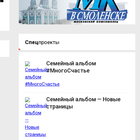
В Смоленской области по указу
В Тёмкинском окр
Президента...
ДТП,...
Спец
проекты
Семейный альбом
#МногоСчастье
Семейный альбом — Новые
страницы