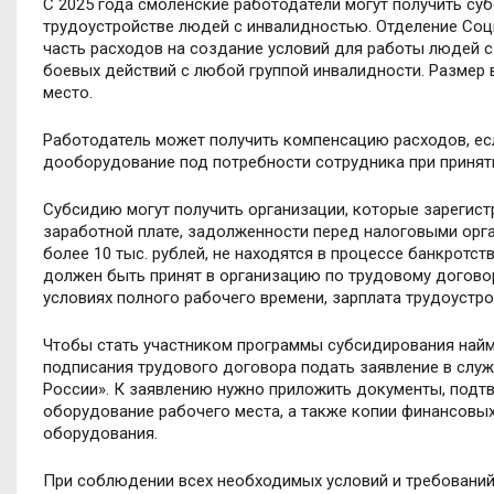
С 2025 года смоленские работодатели могут получить су
трудоустройстве людей с инвалидностью. Отделение Со
часть расходов на создание условий для работы людей с 
боевых действий с любой группой инвалидности. Размер 
место.
Работодатель может получить компенсацию расходов, есл
дооборудование под потребности сотрудника при приняти
Субсидию могут получить организации, которые зарегистр
заработной плате, задолженности перед налоговыми орга
более 10 тыс. рублей, не находятся в процессе банкротст
должен быть принят в организацию по трудовому договор
условиях полного рабочего времени, зарплата трудоустр
Чтобы стать участником программы субсидирования найм
подписания трудового договора подать заявление в служ
России». К заявлению нужно приложить документы, под
оборудование рабочего места, а также копии финансовы
оборудования.
При соблюдении всех необходимых условий и требований 