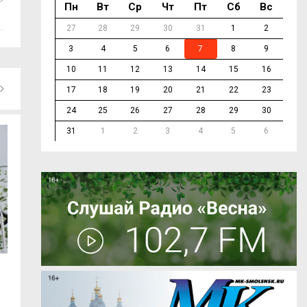
Пн
Вт
Ср
Чт
Пт
Сб
Вс
27
28
29
30
31
1
2
3
4
5
6
7
8
9
10
11
12
13
14
15
16
17
18
19
20
21
22
23
24
25
26
27
28
29
30
31
1
2
3
4
5
6
Депутат Государственной Думы Артём
В Смоленске неп
Туров...
спровоцировала..