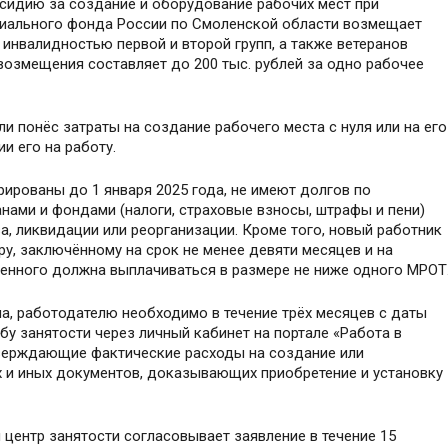
бсидию за создание и оборудование рабочих мест при
циального фонда России по Смоленской области возмещает
инвалидностью первой и второй групп, а также ветеранов
возмещения составляет до 200 тыс. рублей за одно рабочее
и понёс затраты на создание рабочего места с нуля или на его
и его на работу.
ированы до 1 января 2025 года, не имеют долгов по
нами и фондами (налоги, страховые взносы, штрафы и пени)
ва, ликвидации или реорганизации. Кроме того, новый работник
у, заключённому на срок не менее девяти месяцев и на
оенного должна выплачиваться в размере не ниже одного МРОТ
а, работодателю необходимо в течение трёх месяцев с даты
бу занятости через личный кабинет на портале «Работа в
тверждающие фактические расходы на создание или
х и иных документов, доказывающих приобретение и установку
центр занятости согласовывает заявление в течение 15