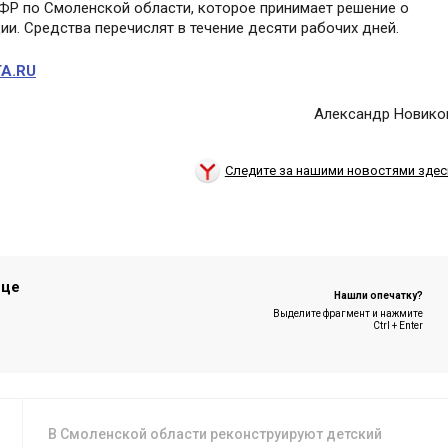
СФР по Смоленской области, которое принимает решение о
и. Средства перечислят в течение десяти рабочих дней.
A.RU
Александр Новико
Следите за нашими новостями здес
ице
Нашли опечатку?
Выделите фрагмент и нажмите
Ctrl + Enter
В Смоленской области реконструируют детский