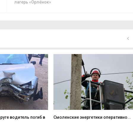
лагерь «Орлёнок»
руге водитель погиб в
Смоленские энергетики оперативно...