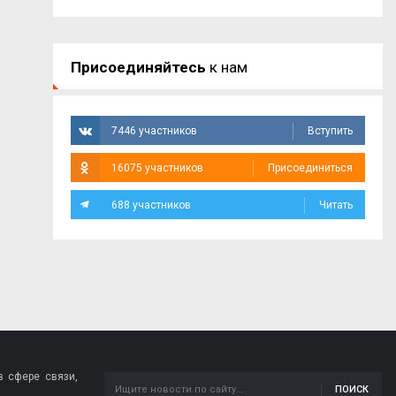
Присоединяйтесь
к нам
7446 участников
Вступить
16075 участников
Присоединиться
688 участников
Читать
 сфере связи,
ПОИСК