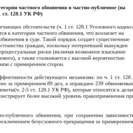
тегории частного обвинения в частно-публичное (на
1 ст. 128.1 УК РФ)
гчающих обстоятельств (ч. 1 ст. 128.1 Уголовного кодекс
ся к категории частного обвинения, что возлагает на
обвинения в суде. Такой порядок создает существенные
остоинства граждан, поскольку потерпевший вынужден
и процессуальные риски (включая возможное взыскание
емого), а также сталкивается с высокой вероятностью
вязи с примирением сторон.
эффективности действующего механизма: по ч. 1 ст. 128.
но за примирением 89 дел, а оправдано 239 обвиняемых
веты(ч. 2-5 ст. 128.1 УК РФ), которые относятся к дела
монстрирует более высокий уровень правоприменения пр
но-публичного обвинения, при сохранении зависимост
с исключением безусловного прекращения за примирением