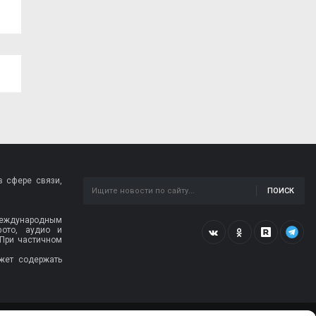
холодную...
 сфере связи,
ПОИСК
 международным
фото, аудио и
 При частичном
жет содержать