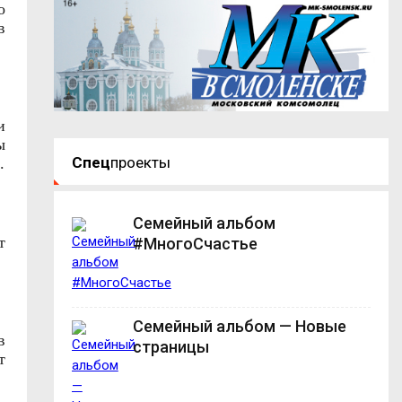
о
в
и
ы
Спец
проекты
.
Семейный альбом
т
#МногоСчастье
Семейный альбом — Новые
в
страницы
т