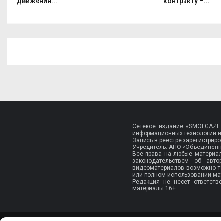
движения...
контракту –...
Сетевое издание «SMOLGAZET
информационных технологий и
Запись в реестре зарегистри
Учредитель: АНО «Объединенн
Все права на любые материа
законодательством об авт
видеоматериалов возможно т
или полном использовании мат
Редакция не несет ответств
материалы 16+.