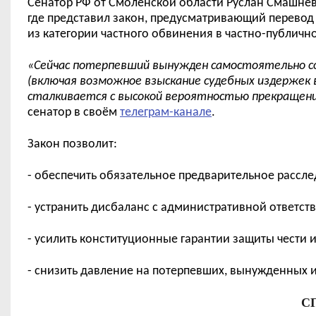
Сенатор РФ от Смоленской области Руслан Смашнёв
где представил
закон, предусматривающий перевод 
из категории частного обвинения в частно-публичн
«
Сейчас потерпевший вынужден самостоятельно со
(включая возможное взыскание судебных издержек в
сталкивается с высокой вероятностью прекращения
сенатор в своём
телеграм-канале
.
Закон позволит:
- обеспечить обязательное предварительное рассл
- устранить дисбаланс с административной ответст
- усилить конституционные гарантии защиты чести 
- снизить давление на потерпевших, вынужденных 
С