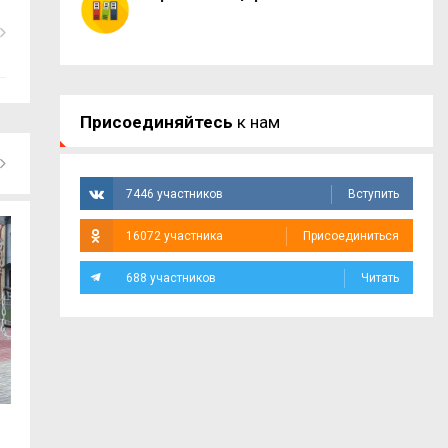
Присоединяйтесь
к нам
7446 участников
Вступить
16072 участника
Присоединиться
688 участников
Читать
5 августа. События дня
В Смоленске на п