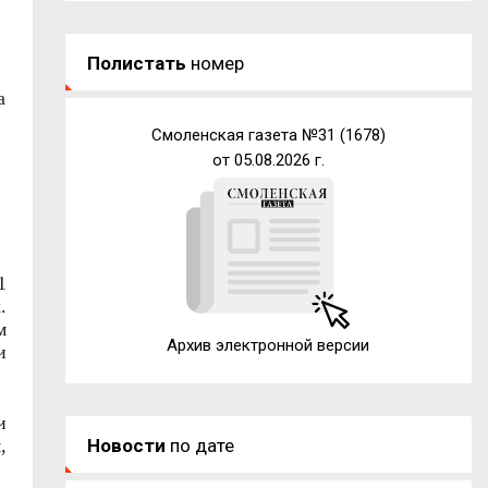
Полистать
номер
а
Смоленская газета №31 (1678)
от 05.08.2026 г.
1
.
м
Архив электронной версии
и
и
,
Новости
по дате