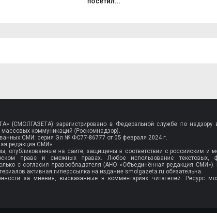
посетил...
A» (СМОЛГАЗЕТА) зарегистрировано в Федеральной службе по надзору в
 массовых коммуникаций (Роскомнадзор).
рованных СМИ: серия Эл №
ФС77-86777
от 05 февраля 2024 г.
ая редакция СМИ».
лы, опубликованные на сайте, защищены в соответствии с российским и
орском праве и смежных правах. Любое использование текстовых, 
олько с согласия правообладателя (АНО «Объединённая редакция СМИ»).
ериалов активная гиперссылка на издание smolgazeta.ru обязательна.
енности за мнения, высказанные в комментариях читателей. Ресурс мо