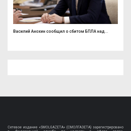
Василий Анохин сообщил о сбитом БПЛА над...
Смо
спор
Сетевое издание «SMOLGAZETA» (СМОЛГАЗЕТА) зарегистрировано