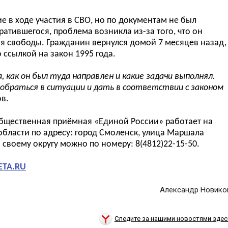
е в ходе участия в СВО, но по документам не был
атившегося, проблема возникла из-за того, что он
ия свободы. Гражданин вернулся домой 7 месяцев назад,
о ссылкой на закон 1995 года.
 как он был туда направлен и какие задачи выполнял.
зобраться в ситуации и дать в соответствии с законом
в.
бщественная при
ё
мная «Единой России» работает на
области
по адресу: город Смоленск, улица
Маршала
о своему округу можно по номеру:
8(4812)22-15-50
.
ETA.RU
Александр Новико
Следите за нашими новостями здес