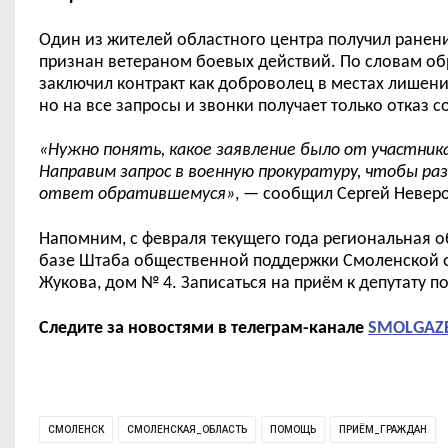
Один из жителей областного центра получил ранени
признан ветераном боевых действий. По словам обр
заключил контракт как доброволец в местах лишен
но на все запросы и звонки получает только отказ с
«Нужно понять, какое заявление было от участника,
Направим запрос в военную прокуратуру, чтобы ра
ответ обратившемуся»
,
—
сообщил Сергей
Неверо
Напомним, с февраля
текущего года
региональная о
базе Штаба общественной поддержки Смоленской 
Жукова,
дом №
4.
Записаться на при
ё
м к депутату п
Следите за новостями в телеграм-канале
SMOLGAZ
СМОЛЕНСК
СМОЛЕНСКАЯ_ОБЛАСТЬ
ПОМОЩЬ
ПРИЁМ_ГРАЖДАН