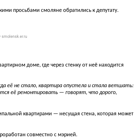
акими просьбами смоляне обратились к депутату.
 smolensk.er.ru
артирном доме, где через стенку от неё находится
гда е
ё
не стало, квартира опустела и стала ветшать
:
тся е
ё
ремонтировать
—
говорят, что дорого,
ципальной квартирами — несущая стена, которая может
проработан совместно с мэрией.