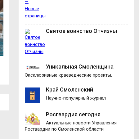
Святое воинство Отчизны
Рекорд приёмной кампании-2026:
Губернатор позд
Уникальная Смоленщина
более 1,1 млн...
Починка с...
Эксклюзивные краеведческие проекты.
Край Смоленский
Научно-популярный журнал
Росгвардия сегодня
Актуальные новости Управления
Росгвардии по Смоленской области