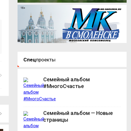
Спец
проекты
Семейный альбом
#МногоСчастье
Семейный альбом — Новые
страницы