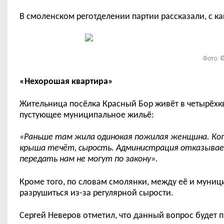
В смоленском реготделении партии рассказали, с к
Фото: ©
«Нехорошая квартира»
Жительница посёлка Красный Бор живёт в четырёхкв
пустующее муниципальное жильё:
«
Раньше там жила одинокая пожилая женщина.
К
о
крыша теч
ё
т, сырость. Администрация отказывае
передать нам не могут по закону»
.
Кроме того, по словам смолянки, между её и муни
разрушиться из-за регулярной сырости.
Сергей Неверов отметил, что данный вопрос будет 