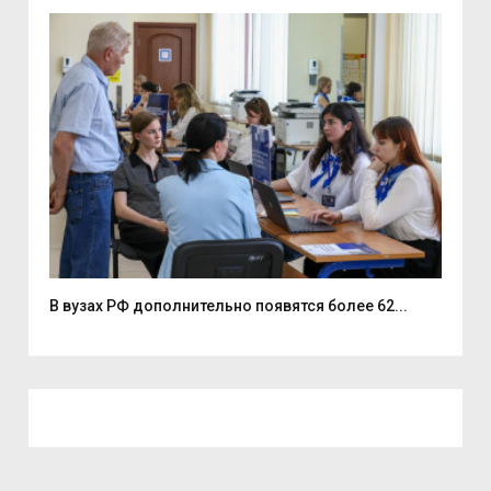
В вузах РФ дополнительно появятся более 62...
Ден