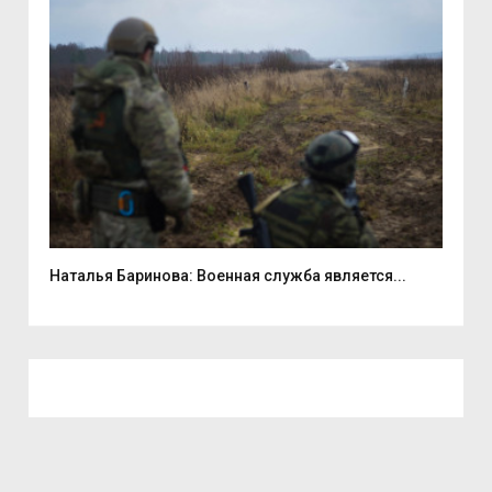
...
Наталья Баринова: Военная служба является...
9 а