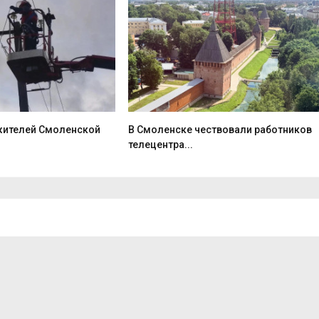
 жителей Смоленской
В Смоленске чествовали работников
телецентра...