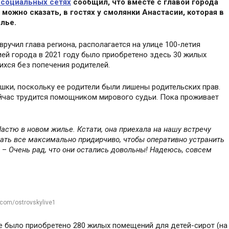
 социальных сетях
сообщил, что вместе с главой города
ожно сказать, в гостях у смолянки Анастасии, которая в
лье.
вручил глава региона, располагается на улице 100-летия
й города в 2021 году было приобретено здесь 30 жилых
ихся без попечения родителей.
шки, поскольку ее родители были лишены родительских прав.
йчас трудится помощником мирового судьи. Пока проживает
Настю в новом жилье. Кстати, она приехала на нашу встречу
ать все максимально придирчиво, чтобы оперативно устранить
. –
Очень рад, что они остались довольны! Надеюсь, совсем
.com/ostrovskylive1
не было приобретено 280 жилых помещений для детей-сирот (на