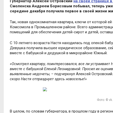
Губернатор Алексей Островский
на своей странице в
Смоленска Андреем Борисовым побывал, теперь уже м
середине декабря получила первое в своей жизни жи
Так, новая однокомнатная квартира, ключи от которой ей 
Комсомола в Промышленном районе. Всего администрацие
помещений для обеспечения детей-сирот и детей, оставш
С 10-летнего возраста Настя находилась под опекой бабу
Девушка получила высшее юридическое образование, се
вместе с бабушкой и дедушкой в микрорайоне Южный.
«Осмотрел квартиру, поинтересовался, все ли устраивает 
вместе с бабушкой Еленой Леонидовной. Просил их оценив
выявленные недочеты,
– подчеркнул Алексей Островский
скоро Настя отпразднует здесь новоселье!»
Фото: © vk
В целом, по словам губернатора, в прошлом году в регио