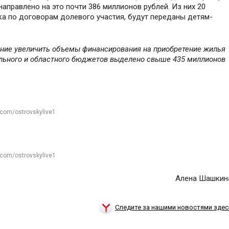
направлено на это почти 386 миллионов рублей. Из них 20
а по договорам долевого участия, будут переданы детям-
ение увеличить объемы финансирования на приобретение жилья
ального и областного бюджетов выделено свыше 435 миллионов
.com/ostrovskylive1
.com/ostrovskylive1
Алена Шашкин
Следите за нашими новостями здес