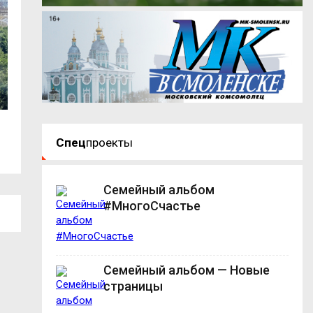
В Демидовском округе вручили
В центре Смолен
Спец
проекты
награды...
движение...
Семейный альбом
#МногоСчастье
Семейный альбом — Новые
страницы