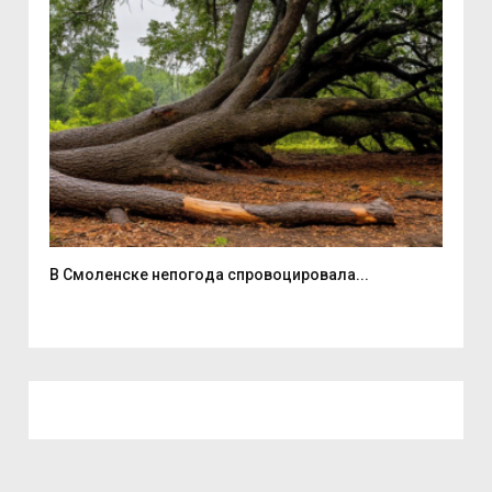
В Смоленске непогода спровоцировала...
Эне