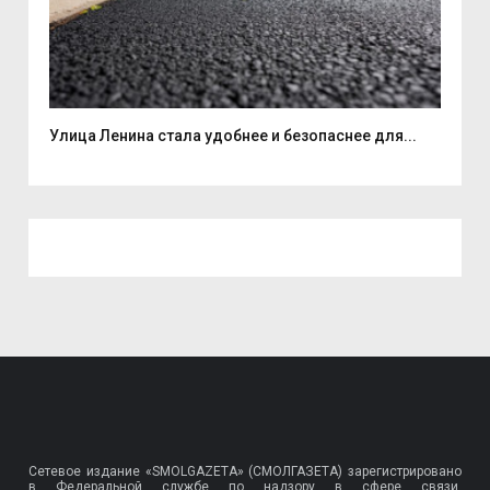
Улица Ленина стала удобнее и безопаснее для...
7 а
Сетевое издание «SMOLGAZETA» (СМОЛГАЗЕТА) зарегистрировано
в Федеральной службе по надзору в сфере связи,