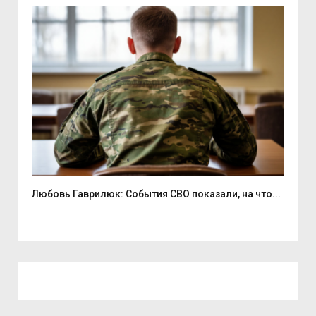
Любовь Гаврилюк: События СВО показали, на что...
В С