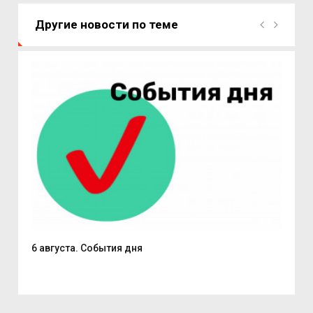
Другие новости по теме
6 августа. События дня
В С
из..