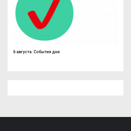
6 августа. События дня
В С
из..