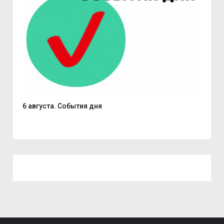
6 августа. События дня
В С
из..