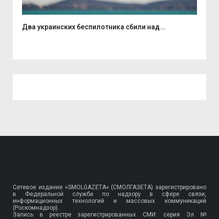
Два украинских беспилотника сбили над...
Вас
Сетевое издание «SMOLGAZETA» (СМОЛГАЗЕТА) зарегистрировано
в Федеральной службе по надзору в сфере связи,
информационных технологий и массовых коммуникаций
(Роскомнадзор).
Запись в реестре зарегистрированных СМИ: серия Эл №