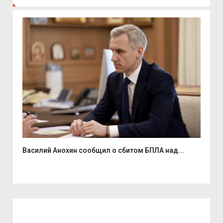
Василий Анохин сообщил о сбитом БПЛА над...
Смо
спор