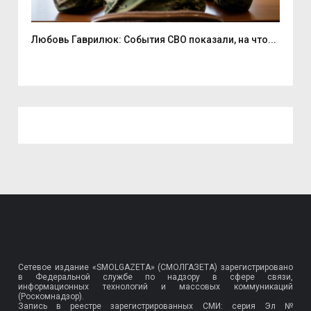
Любовь Гаврилюк: События СВО показали, на что...
В С
Сетевое издание «SMOLGAZETA» (СМОЛГАЗЕТА) зарегистрировано
в Федеральной службе по надзору в сфере связи,
информационных технологий и массовых коммуникаций
(Роскомнадзор).
Запись в реестре зарегистрированных СМИ: серия Эл №