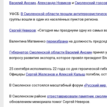
Василий Анохин
,
Александр Новиков
и
Смоленский горсо
УФСБ:
В Смоленской области прошли антитеррористическ
группы вошли в один из населённых пунктов региона.
Сергей Неверов
: «Сегодня мы празднуем одну из самых в
Валентина Матвиенко
переизбрана
на должность председ
Губернатор Смоленской области Василий Анохин
принял у
вопросу развития экспорта, которое провёл президент Вл
25 сентября исполнилось 22 года со дня героической ги
Офицеры
Сергей Железнов и Алексей Калыш
погибли, ост
В Смоленске состоялся масштабный форум
«Русский мир
В Смоленском районе
отреставрировали памятник смоля
обновлением мемориала помог Сергей Неверов.