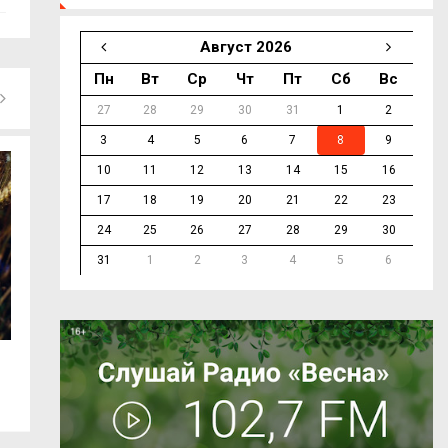
Август 2026
Пн
Вт
Ср
Чт
Пт
Сб
Вс
27
28
29
30
31
1
2
3
4
5
6
7
8
9
10
11
12
13
14
15
16
17
18
19
20
21
22
23
24
25
26
27
28
29
30
31
1
2
3
4
5
6
Смоленский айтишник добился
На железнодоро
доплаты за...
Ярцеве...