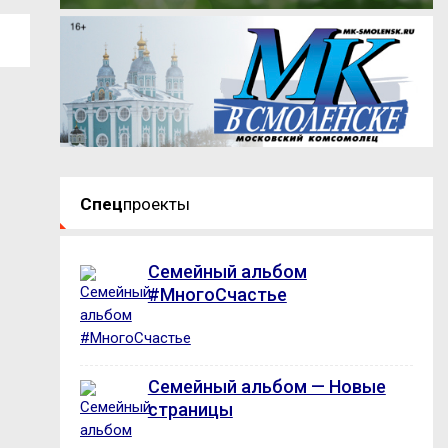
Спец
проекты
Семейный альбом
#МногоСчастье
Семейный альбом — Новые
страницы