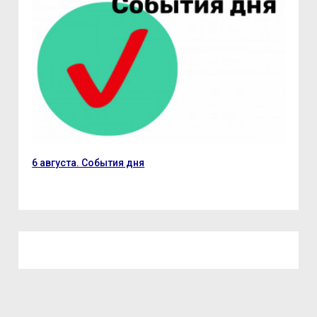
6 августа. События дня
В С
из..