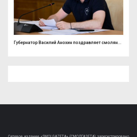
ь...
Губернатор Василий Анохин поздравляет смолян...
Ули
Сетевое издание «SMOLGAZETA» (СМОЛГАЗЕТА) зарегистрировано