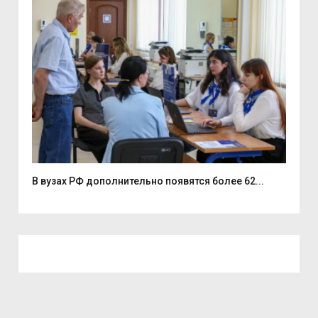
В вузах РФ дополнительно появятся более 62...
Ден