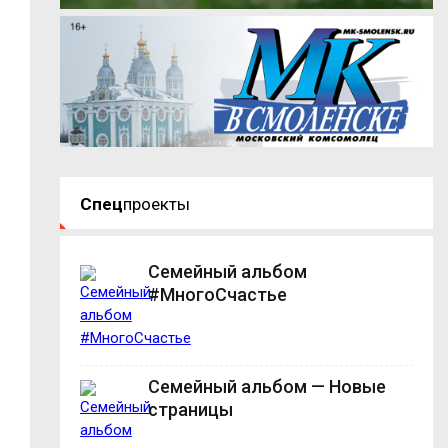
Спец
проекты
Семейный альбом
#МногоСчастье
Семейный альбом — Новые
страницы