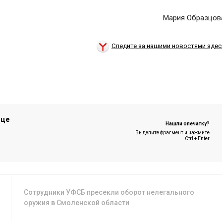
Мария Образцов
Следите за нашими новостями здес
ице
Нашли опечатку?
Выделите фрагмент и нажмите
Ctrl + Enter
Сотрудники УФСБ пресекли оборот нелегального
оружия в Смоленской области