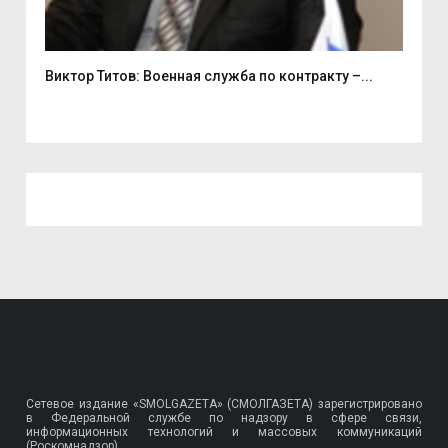
Виктор Титов: Военная служба по контракту –...
Деп
Сетевое издание «SMOLGAZETA» (СМОЛГАЗЕТА) зарегистрировано
в Федеральной службе по надзору в сфере связи,
информационных технологий и массовых коммуникаций
(Роскомнадзор).