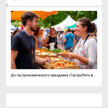
До гастрономического праздника «ГастроЛето в...
«Ед