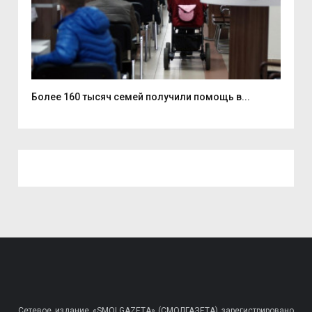
..
Более 160 тысяч семей получили помощь в...
На 
Сетевое издание «SMOLGAZETA» (СМОЛГАЗЕТА) зарегистрировано