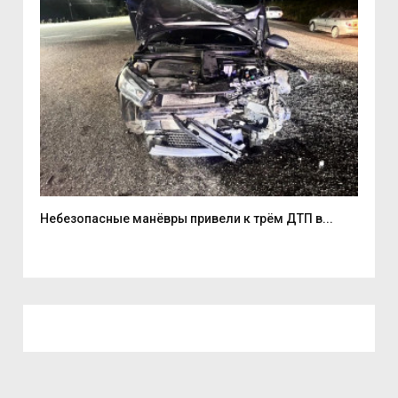
.
Небезопасные манёвры привели к трём ДТП в...
В С