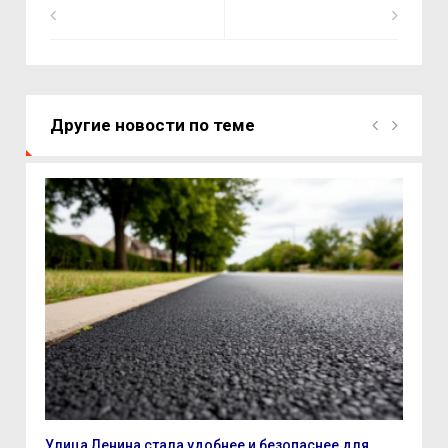
Другие новости по теме
Улица Ленина стала удобнее и безопаснее для...
7 а