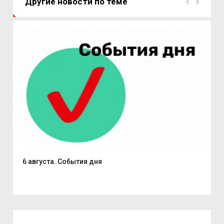
Другие новости по теме
6 августа. События дня
В С
из..