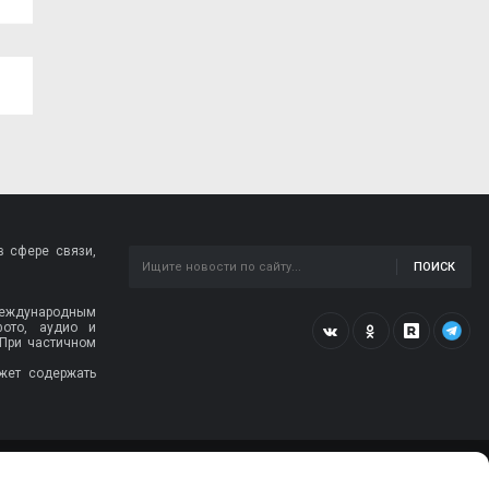
 сфере связи,
ПОИСК
 международным
фото, аудио и
 При частичном
жет содержать
© 2009-2026, SMOLGAZETA.RU. СДЕЛАНО В
ADEPTUM