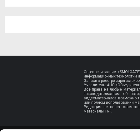
Сетевое издание «SMOLGAZET
информационных технологий и
Запись в реестре зарегистри
Учредитель: АНО «Объединенн
Все права на любые материа
законодательством об авт
видеоматериалов возможно т
или полном использовании мат
Редакция не несет ответств
материалы 16+.
О НАС
РЕКЛАМА
ВАКАНСИИ
КОНТАКТЫ
ПОЛИТИКА КОНФИДЕ