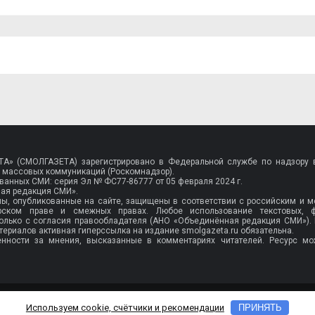
A» (СМОЛГАЗЕТА) зарегистрировано в Федеральной службе по надзору в
 массовых коммуникаций (Роскомнадзор).
рованных СМИ: серия Эл №
ФС77-86777
от 05 февраля 2024 г.
ая редакция СМИ».
лы, опубликованные на сайте, защищены в соответствии с российским и
орском праве и смежных правах. Любое использование текстовых, 
олько с согласия правообладателя (АНО «Объединённая редакция СМИ»).
ериалов активная гиперссылка на издание smolgazeta.ru обязательна.
енности за мнения, высказанные в комментариях читателей. Ресурс мо
НЦИАЛЬНОСТИ
Используем cookie, счётчики и рекомендации
ПРИНЯТЬ