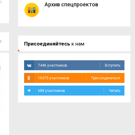
Архив спецпроектов
Присоединяйтесь
к нам
7446 участников
Вступить
16075 участников
Присоединиться
688 участников
Читать
Почти 25 тысяч жителей Смоленской
В Смоленске чес
области...
телецентра...