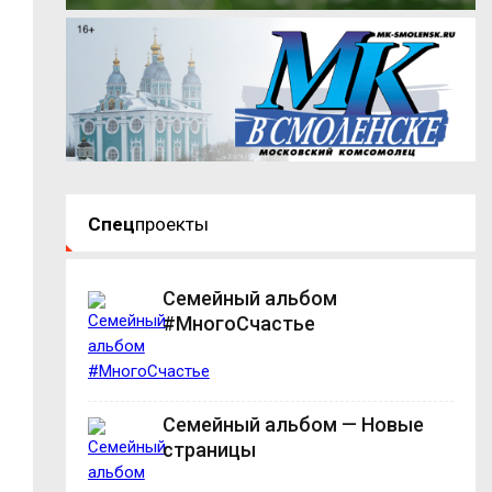
Спец
проекты
Семейный альбом
#МногоСчастье
Семейный альбом — Новые
страницы