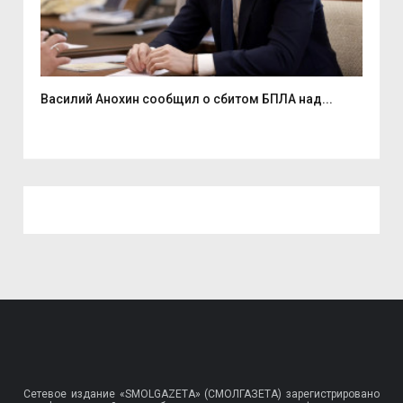
Василий Анохин сообщил о сбитом БПЛА над...
Смо
спор
Сетевое издание «SMOLGAZETA» (СМОЛГАЗЕТА) зарегистрировано