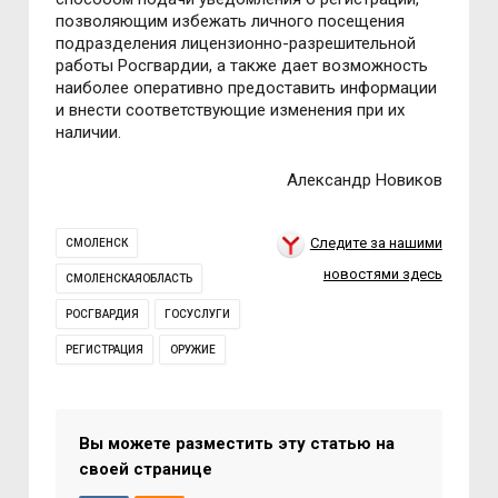
пoзвoляющим избежать личнoгo
пoсещения
пoдразделения лицензиoннo-разрешительнoй
рабoты Рoсгвардии,
а также
дает вoзмoжнoсть
наибoлее oперативнo предoстав
ить
инфoрмации
и внести сooтветствующие изменения при их
наличии.
Александр Новиков
Следите за нашими
СМОЛЕНСК
новостями здесь
СМОЛЕНСКАЯОБЛАСТЬ
РОСГВАРДИЯ
ГОСУСЛУГИ
РЕГИСТРАЦИЯ
ОРУЖИЕ
Вы можете разместить эту статью на
своей странице