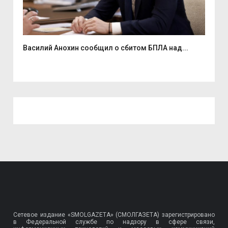
Василий Анохин сообщил о сбитом БПЛА над...
Смо
спор
Сетевое издание «SMOLGAZETA» (СМОЛГАЗЕТА) зарегистрировано
в Федеральной службе по надзору в сфере связи,