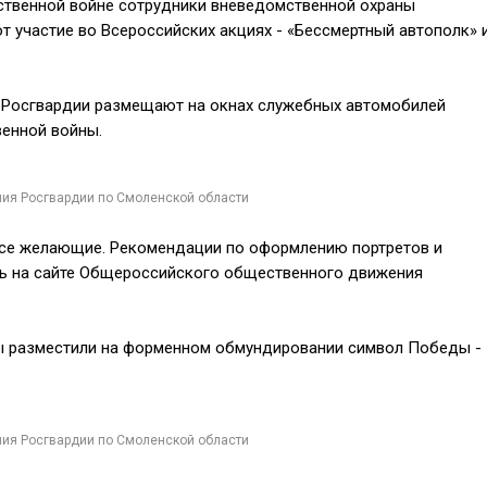
ственной войне сотрудники вневедомственной охраны
т участие во Всероссийских акциях - «Бессмертный автополк» 
 Росгвардии
размещают на окнах служебных автомобилей
венной войны.
ния Росгвардии по Смоленской области
все желающие. Рекомендаци
и
по оформлению портретов и
ь
на сайте Общероссийского общественного движения
ы разместили на форменном обмундировании
символ Победы -
ния Росгвардии по Смоленской области