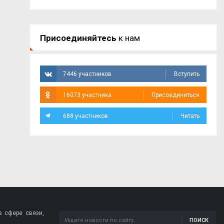
Присоединяйтесь
к нам
7446 участников
Вступить
16073 участника
Присоединиться
688 участников
Читать
 сфере связи,
ПОИСК