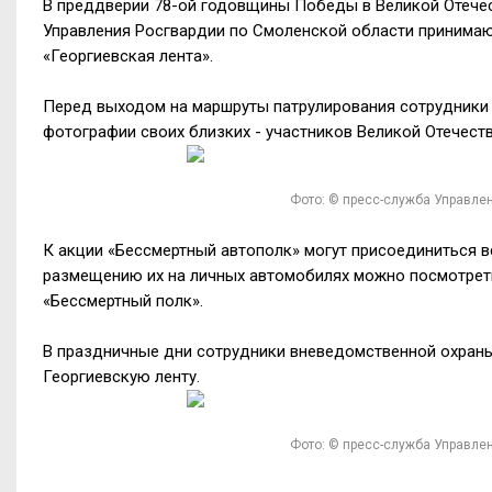
В преддверии 78-ой годовщины Победы в Великой Отече
Управления Росгвардии по Смоленской области
принимаю
«Георгиевская лент
а
».
Перед выходом на маршруты патрулирования сотрудники
фотографии своих
близких
- участников Великой Отечест
Фото: © пресс-служба Управле
К акции «Бессмертный автополк» могут присоединиться 
размещению их на личных автомобилях можно
посмотрет
«Бессмертный полк».
В
праздничные
дни сотрудники вневедомственной охран
Георгиевскую ленту.
Фото: © пресс-служба Управле