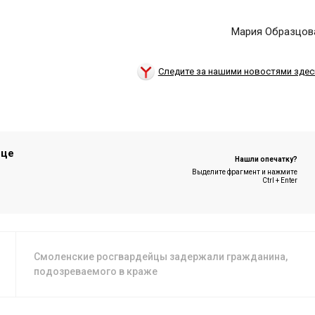
Мария Образцов
Следите за нашими новостями здес
ице
Нашли опечатку?
Выделите фрагмент и нажмите
Ctrl + Enter
Смоленские росгвардейцы задержали гражданина,
подозреваемого в краже