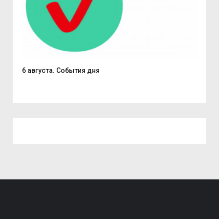
6 августа. События дня
В С
из..