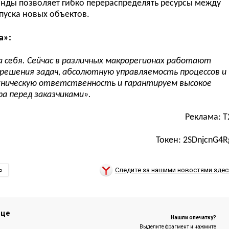
нды позволяет гибко перераспределять ресурсы между
пуска новых объектов.
а»:
 себя. Сейчас в различных макрорегионах работают
 решения задач, абсолютную управляемость процессов и
ехническую ответственность и гарантируем высокое
а перед заказчиками».
Реклама: Т
Токен: 2SDnjcnG4R
Следите за нашими новостями здес
Ь
ице
Нашли опечатку?
Выделите фрагмент и нажмите