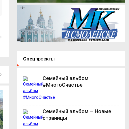
Спец
проекты
Семейный альбом
#МногоСчастье
Семейный альбом — Новые
страницы