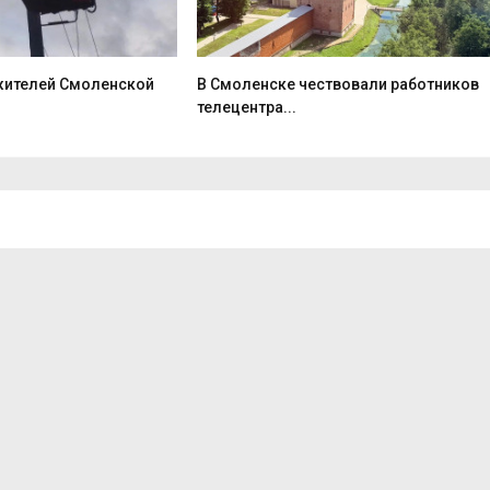
 жителей Смоленской
В Смоленске чествовали работников
телецентра...