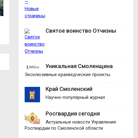
В Демидовском округе вручили
В центре Смолен
Святое воинство Отчизны
награды...
движение...
Уникальная Смоленщина
Эксклюзивные краеведческие проекты.
Край Смоленский
Научно-популярный журнал
Росгвардия сегодня
Актуальные новости Управления
Росгвардии по Смоленской области