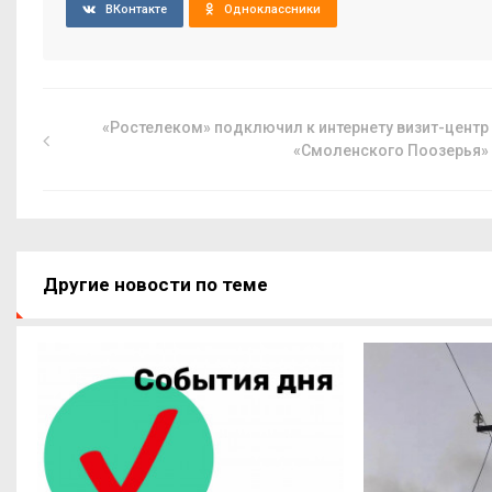
ВКонтакте
Одноклассники
«Ростелеком» подключил к интернету визит-центр
«Смоленского Поозерья»
Другие новости по теме