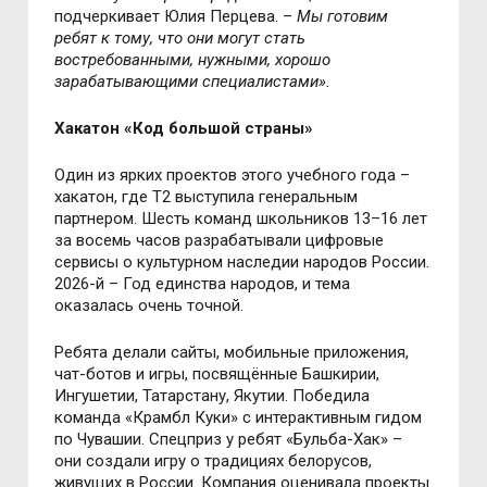
подчеркивает Юлия Перцева.
–
Мы готовим
ребят к тому, что они могут стать
востребованными, нужными, хорошо
зарабатывающими специалистами».
Хакатон «Код большой страны»
Один из ярких проектов этого учебного года
–
хакатон, где T2 выступила генеральным
партнером. Шесть команд школьников 13–16 лет
за восемь часов разрабатывали цифровые
сервисы о культурном наследии народов России.
2026-й
–
Год единства народов, и тема
оказалась очень точной.
Ребята делали сайты, мобильные приложения,
чат-ботов и игры, посвящённые Башкирии,
Ингушетии, Татарстану, Якутии. Победила
команда «Крамбл Куки» с интерактивным гидом
по Чувашии. Спецприз у ребят «Бульба-Хак»
–
они создали игру о традициях белорусов,
живущих в России. Компания оценивала проекты