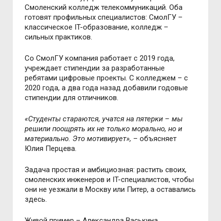
Смоленский колледж телекоммуникаций. Оба
готовят профильных специалистов: СмолГУ
–
классическое IT-образование, колледж
–
сильных практиков.
Со СмолГУ компания работает с 2019 года,
учреждает стипендии за разработанные
ребятами цифровые проекты. С колледжем
–
с
2020 года, а два года назад добавили годовые
стипендии для отличников.
«Студенты стараются, учатся на пятерки
–
мы
решили поощрять их не только морально, но и
материально. Это мотивирует»,
–
объясняет
Юлия Перцева.
Задача простая и амбициозная: растить своих,
смоленских инженеров и IT-специалистов, чтобы
они не уезжали в Москву или Питер, а оставались
здесь.
Живой пример
–
Александра Васькина,