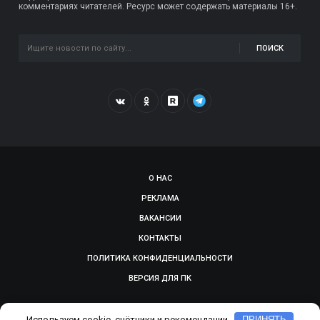
комментариях читателей. Ресурс может содержать материалы 16+.
ПОИСК
О НАС
РЕКЛАМА
ВАКАНСИИ
КОНТАКТЫ
ПОЛИТИКА КОНФИДЕНЦИАЛЬНОСТИ
ВЕРСИЯ ДЛЯ ПК
© 2009-2026, SMOLGAZETA.RU. СДЕЛАНО В
ADEPTUM
Используем cookie, счётчики и рекомендации
ПРИНЯТЬ