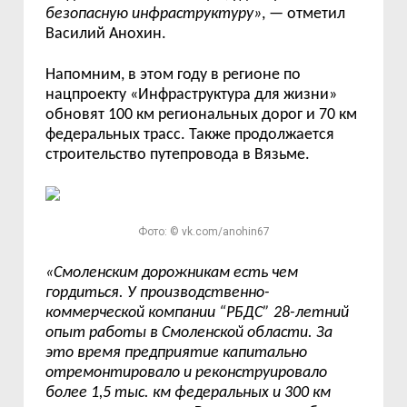
безопасную инфраструктуру
»
,
— отметил
Василий Анохин.
Напомним, в этом году в регионе по
нацпроекту «Инфраструктура для жизни»
обновят
100 км региональных дорог и 70 км
федеральных трасс.
Также продолжается
строительство путепровода в Вязьме.
Фото: © vk.com/anohin67
«
Смоленским дорожникам есть чем
гордиться. У производственно-
коммерческой компании
“
РБДС
”
28-летний
опыт работы в Смоленской области. За
это время предприятие капитально
отремонтировал
о
и реконструировал
о
более 1,5
тыс.
км федеральных и 300 км