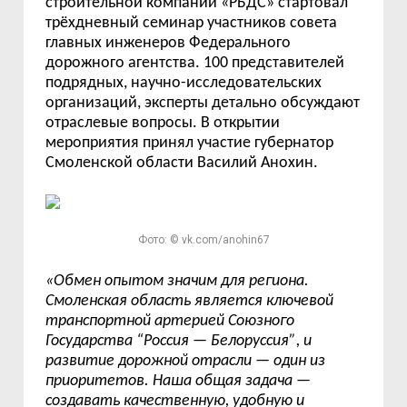
строительной компании
«
РБДС
»
стартовал
тр
ё
хдневный семинар участников
с
овета
главных инженеров Федерального
дорожного агентства. 100 представителей
подрядных, научно-исследовательских
организаций, эксперты детально обсуждают
отраслевые вопросы.
В открытии
мероприятия принял участие губернатор
Смоленской области Василий Анохин.
Фото: © vk.com/anohin67
«
Обмен опытом значим для региона.
Смоленская область является ключевой
транспортной артерией Союзного
Государства
“
Россия
—
Белоруссия
”
, и
развитие дорожной отрасли
—
один из
приоритетов. Наша общая задача
—
создавать качественную, удобную и