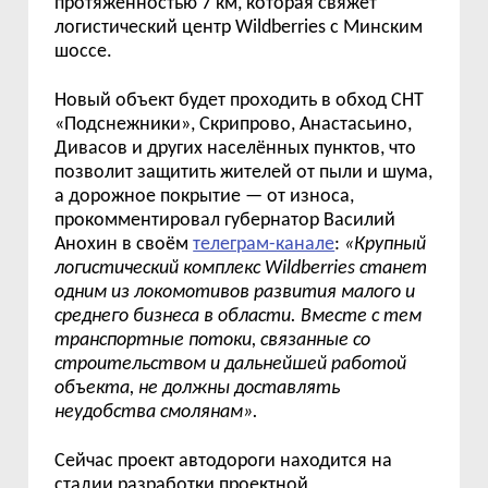
протяжённостью 7 км, которая свяжет
логистический центр
Wildberries
с Минским
шоссе.
Новый объект будет проходить в обход
СНТ
«
Подснежники
»
, Скрипрово, Анастасьино,
Дивасов и других насел
ё
нных пунктов, что
позволит защитить жителей от пыли и шума,
а дорожное покрытие
—
от износа,
прокомментировал губернатор Василий
Анохин в своём
телеграм-канале
:
«
Крупный
логистический комплекс Wildberries станет
одним из локомотивов развития малого и
среднего бизнеса в области. Вместе с тем
транспортные потоки, связанные со
строительством и дальнейшей работой
объекта, не должны доставлять
неудобства смолянам
»
.
Сейчас проект автодороги находится на
стадии разработки проектной