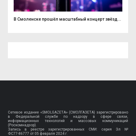
...
В Смоленске прошёл масштабный концерт звёзд...
Нат
Сетевое издание «SMOLGAZETA» (СМОЛГАЗЕТА) зарегистрировано
в Федеральной службе по надзору в сфере связи,
информационных технологий и массовых коммуникаций
(Роскомнадзор).
Запись в реестре зарегистрированных СМИ: серия Эл №
ФС77-86777
от 05 февраля 2024 г.