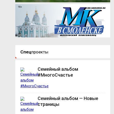
Спец
проекты
Семейный альбом
#МногоСчастье
Семейный альбом — Новые
страницы