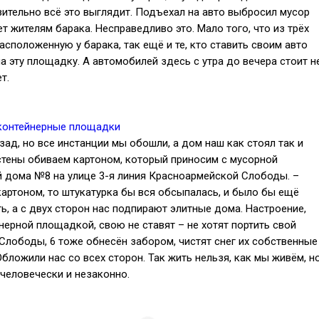
ительно всё это выглядит. Подъехал на авто выбросил мусор
ет жителям барака. Несправедливо это. Мало того, что из трёх
сположенную у барака, так ещё и те, кто ставить своим авто
а эту площадку. А автомобилей здесь с утра до вечера стоит н
т.
зад, но все инстанции мы обошли, а дом наш как стоял так и
, стены обиваем картоном, который приносим с мусорной
й дома №8 на улице 3-я линия Красноармейской Слободы. –
картоном, то штукатурка бы вся обсыпалась, и было бы ещё
ь, а с двух сторон нас подпирают элитные дома. Настроение,
ерной площадкой, свою не ставят – не хотят портить свой
Слободы, 6 тоже обнесён забором, чистят снег их собственные
бложили нас со всех сторон. Так жить нельзя, как мы живём, н
-человечески и незаконно.