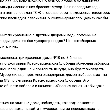
но без них невозможно. Во всяком случае в большинстве
ильцы именно в них бросают мусор. Но в последние годы
в в центре, создав ТСЖ, огородив свои придомовые территори
тские площадки, лавочками, о контейнерных площадках как бы
енных по сравнению с другими дворами, ведь помойки не
тходы, дома-то без мусоропроводов? Но контейнерные
ли элиток.
моленска, три красивых дома №10 по 3-й линии
9 по 2-ой линии Красноармейской Слободы обнесены забором,
рной площадки. Её и поставить некуда, она будет выглядеть
. Мусор жильцы трёх многоквартирных домов выбрасывают на
ма №8 по 3-й линии Красноармейской Слободы. Это
же обнести забором и написать: «Опасная зона», чтобы даже
аться на элитные дома, наблюдать, как подъезжают к
живаясь даже подойти к мусорке, наугад перекидывают в