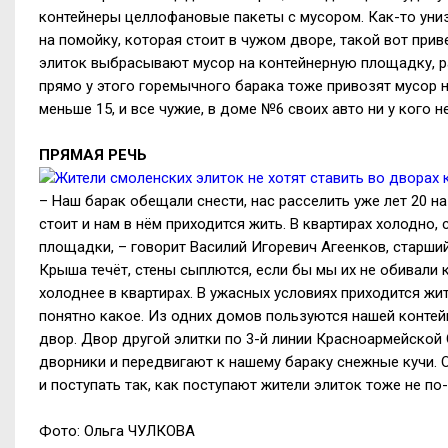
контейнеры целлофановые пакеты с мусором. Как-то униз
на помойку, которая стоит в чужом дворе, такой вот прив
элиток выбрасывают мусор на контейнерную площадку, ра
прямо у этого горемычного барака тоже привозят мусор н
меньше 15, и все чужие, в доме №6 своих авто ни у кого не
ПРЯМАЯ РЕЧЬ
– Наш барак обещали снести, нас расселить уже лет 20 на
стоит и нам в нём приходится жить. В квартирах холодно
площадки, – говорит Василий Игоревич Агеенков, старши
Крыша течёт, стены сыплются, если бы мы их не обивали 
холоднее в квартирах. В ужасных условиях приходится жит
понятно какое. Из одних домов пользуются нашей контейн
двор. Двор другой элитки по 3-й линии Красноармейской 
дворники и передвигают к нашему бараку снежные кучи. О
и поступать так, как поступают жители элиток тоже не по
Фото: Ольга ЧУЛКОВА