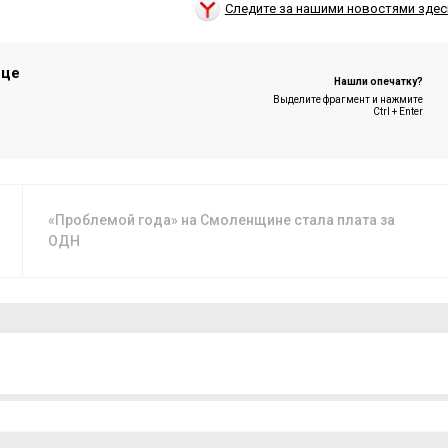
Следите за нашими новостями здес
ице
Нашли опечатку?
Выделите фрагмент и нажмите
Ctrl + Enter
«Проблемой года» на Смоленщине стала плата за
ОДН