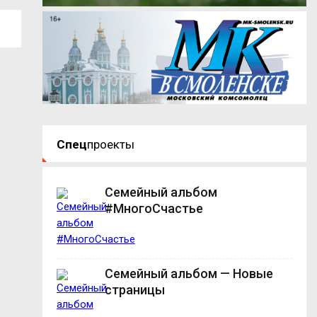
Спец
проекты
Семейный альбом
#МногоСчастье
Семейный альбом — Новые
страницы