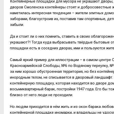
Контейнерные площадки для мусора не украшают дворы, 
дворов Смоленска контейнеры стоят и добросовестные ж
наметилась интересная тенденция – жители элитных домо
заборами, благоустроив их, поставив там спортивные, де
забыли.
Да и стоит ли о них помнить, ставить в своих облагорож
украшают?! Тогда куда выбрасывать твёрдые бытовые о
площадки есть в соседних дворах, ими и пользуются жите
Самый яркий пример для иллюстрации – в самом центре С
Красноармейской Слободы, №6 по Водяному переулку, №
за ним хорошо обустроенная территория, но без контейне
инородным телом, не списывается в дворовый ландшафт
контейнерную площадку, которая находится во дворе до
восьмиквартирный барак, постройки 1947 года. Его бы то
близко от него люди не проходили.
Но людям приходится в нём жить и из окон барака любов
контейнерной площадке иномарки, и владельцы не удосу